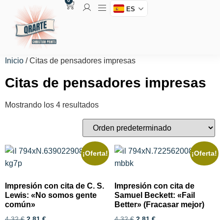
0
ES
Inicio
/ Citas de pensadores impresas
Citas de pensadores impresas
Mostrando los 4 resultados
¡Oferta!
¡Oferta!
Impresión con cita de C. S.
Impresión con cita de
Lewis: «No somos gente
Samuel Beckett: «Fail
común»
Better» (Fracasar mejor)
4,32
€
2,81
€
4,32
€
2,81
€