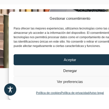
Gestionar consentimiento
Elegid el diseño que os
guste
Para ofrecer las mejores experiencias, utilizamos tecnologías como las 
almacenar y/o acceder a la información del dispositivo. El consentimien
Todos los diseños están listos para imprimir y
tecnologías nos permitirá procesar datos como el comportamiento de n
las identificaciones únicas en este sitio. No consentir o retirar el consent
disfrutar.
puede afectar negativamente a ciertas características y funciones.
Ver tienda
Aceptar
Denegar
Ver preferencias
Política de cookies
Política de privacidad
Aviso legal