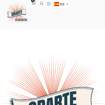
0
ES
Bienvenidos a Qrarte
Arte educativo cristiano