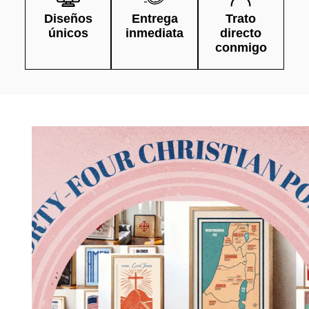
Diseños
Entrega
Trato
únicos
inmediata
directo
conmigo