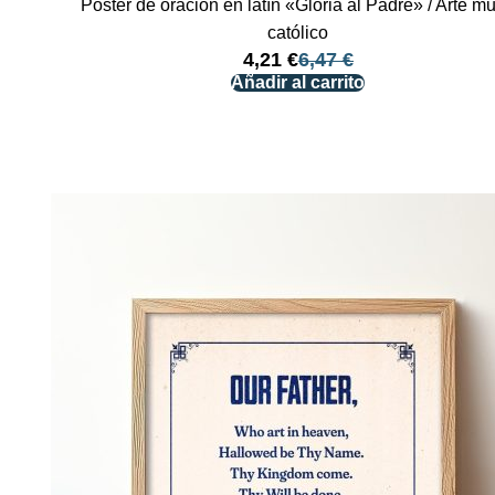
Póster de oración en latín «Gloria al Padre» / Arte mu
católico
4,21
€
6,47
€
Añadir al carrito