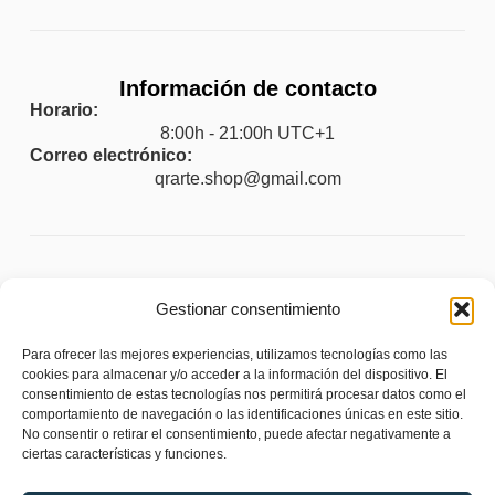
Información de contacto
Horario:
8:00h - 21:00h UTC+1
Correo electrónico:
qrarte.shop@gmail.com
Legal
Gestionar consentimiento
Aviso legal
Para ofrecer las mejores experiencias, utilizamos tecnologías como las
Política de privacidad
cookies para almacenar y/o acceder a la información del dispositivo. El
consentimiento de estas tecnologías nos permitirá procesar datos como el
Política de cookies (UE)
comportamiento de navegación o las identificaciones únicas en este sitio.
No consentir o retirar el consentimiento, puede afectar negativamente a
Política de envíos y devoluciones
ciertas características y funciones.
Accesibilidad