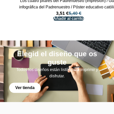
Los cuatro pilares del Padrenuestro (Impresión) / Gu
infográfica del Padrenuestro / Póster educativo catól
3,51
€
5,40
€
Añadir al carrito
Elegid el diseño que os
guste
Todos los diseños están listos para imprimir y
disfrutar.
Ver tienda