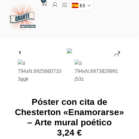
0
ES
Póster con cita de
Chesterton «Enamorarse»
– Arte mural poético
3,24
€