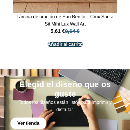
Lámina de oración de San Benito – Crux Sacra
Sit Mihi Lux Wall Art
5,61
€
8,64
€
Añadir al carrito
Elegid el diseño que os
guste
Todos los diseños están listos para imprimir y
disfrutar.
Ver tienda