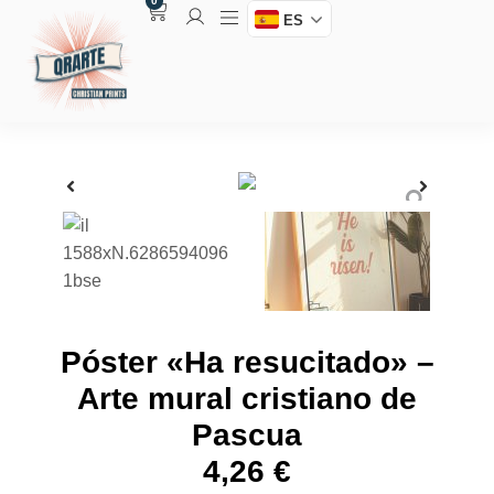
0
ES
Póster «Ha resucitado» –
Arte mural cristiano de
Pascua
4,26
€