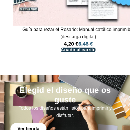
Guía para rezar el Rosario: Manual católico imprimi
(descarga digital)
4,20
€
6,46
€
Añadir al carrito
Elegid el diseño que os
guste
Todos los diseños están listos para imprimir y
disfrutar.
Ver tienda