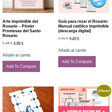
Arte imprimible del
Guía para rezar el Rosario:
Rosario – Póster
Manual católico imprimible
Promesas del Santo
(descarga digital)
Rosario
6,46
€
4,20
€
5,38
€
3,50
€
Añadir al carrito
Añadir al carrito
Add To Compare
Add To Compare
¡Oferta!