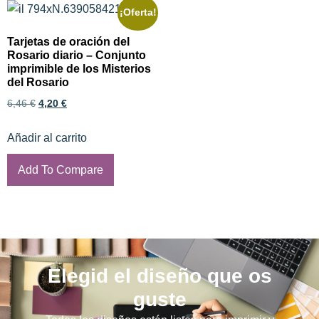
¡Oferta!
Tarjetas de oración del
Rosario diario – Conjunto
imprimible de los Misterios
del Rosario
6,46
€
4,20
€
Añadir al carrito
Add To Compare
Elegid el diseño que os
guste