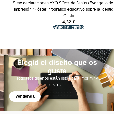
Siete declaraciones «YO SOY» de Jesús (Evangelio de
Impresión / Póster infográfico educativo sobre la identi
Cristo
4,32
€
Añadir al carrito
Elegid el diseño que os
guste
Todos los diseños están listos para imprimir y
disfrutar.
Ver tienda