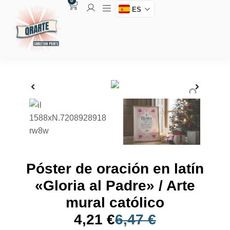
0
ES
Póster de oración en latín
«Gloria al Padre» / Arte
mural católico
4,21
€
6,47
€