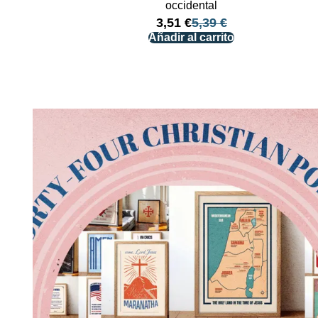
occidental
3,51
€
5,39
€
Añadir al carrito