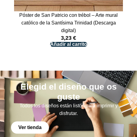
Póster de San Patricio con trébol – Arte mural
católico de la Santísima Trinidad (Descarga
digital)
3,23
€
Añadir al carrito
Elegid el diseño que os
guste
Todos los diseños están listos para imprimir y
disfrutar.
Ver tienda