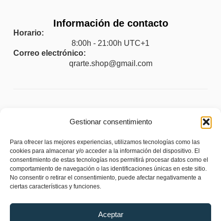
Información de contacto
Horario:
8:00h - 21:00h UTC+1
Correo electrónico:
qrarte.shop@gmail.com
Legal
Gestionar consentimiento
Aviso legal
Para ofrecer las mejores experiencias, utilizamos tecnologías como las
Política de privacidad
cookies para almacenar y/o acceder a la información del dispositivo. El
consentimiento de estas tecnologías nos permitirá procesar datos como el
Política de cookies (UE)
comportamiento de navegación o las identificaciones únicas en este sitio.
No consentir o retirar el consentimiento, puede afectar negativamente a
Política de envíos y devoluciones
ciertas características y funciones.
Accesibilidad
Aceptar