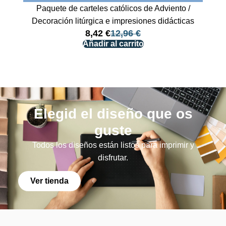
Paquete de carteles católicos de Adviento /
Decoración litúrgica e impresiones didácticas
8,42
€
12,96
€
Añadir al carrito
Elegid el diseño que os
guste
Todos los diseños están listos para imprimir y
disfrutar.
Ver tienda