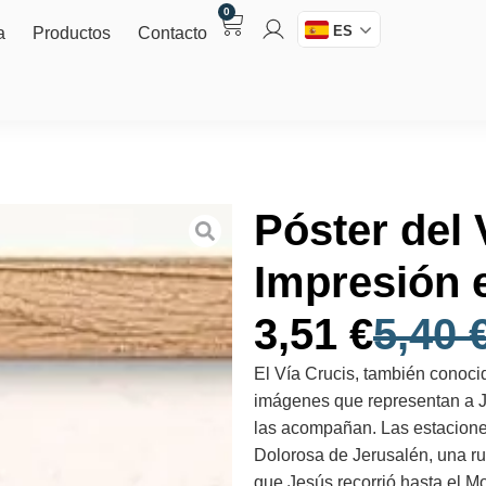
0
ES
a
Productos
Contacto
Póster del 
Impresión 
3,51
€
5,40
El Vía Crucis, también conoci
imágenes que representan a Jes
las acompañan. Las estaciones
Dolorosa de Jerusalén, una ru
que Jesús recorrió hasta el Mo