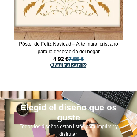
Póster de Feliz Navidad – Arte mural cristiano
para la decoración del hogar
4,92
€
7,55
€
Añadir al carrito
Elegid el diseño que os
guste
Todos los diseños están listos para imprimir y
disfrutar.