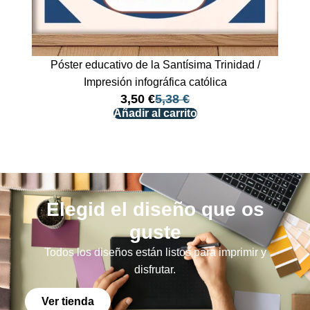
Póster educativo de la Santísima Trinidad /
Impresión infográfica católica
3,50
€
5,38
€
Añadir al carrito
Elegid el diseño que os
guste
Todos los diseños están listos para imprimir y
disfrutar.
Ver tienda