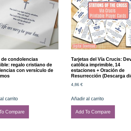
a de condolencias
Tarjetas del Vía Crucis: D
ible: regalo cristiano de
católica imprimible, 14
encias con versículo de
estaciones + Oración de
lmos
Resurrección (Descarga dig
4,86
€
al carrito
Añadir al carrito
To Compare
Add To Compare