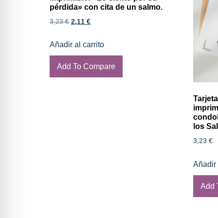
pérdida» con cita de un salmo.
3,23
€
2,11
€
Añadir al carrito
Add To Compare
Tarjet
imprim
condol
los Sa
3,23
€
Añadir 
Add 