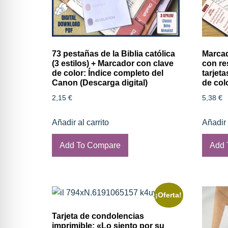
73 pestañas de la Biblia católica
Marcad
(3 estilos) + Marcador con clave
con re
de color: Índice completo del
tarjet
Canon (Descarga digital)
de col
2,15
€
5,38
€
Añadir al carrito
Añadir 
Add To Compare
Add 
¡Oferta!
Tarjeta de condolencias
imprimible: «Lo siento por su