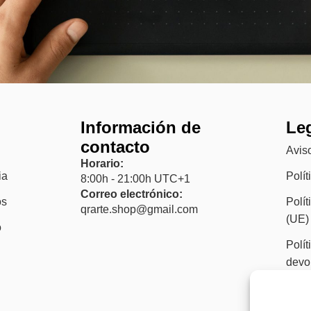
ú
Información de
Le
contacto
Aviso
Horario:
ia
Polít
8:00h - 21:00h UTC+1
Correo electrónico:
os
Polít
qrarte.shop@gmail.com
(UE)
o
Polít
devo
Acce