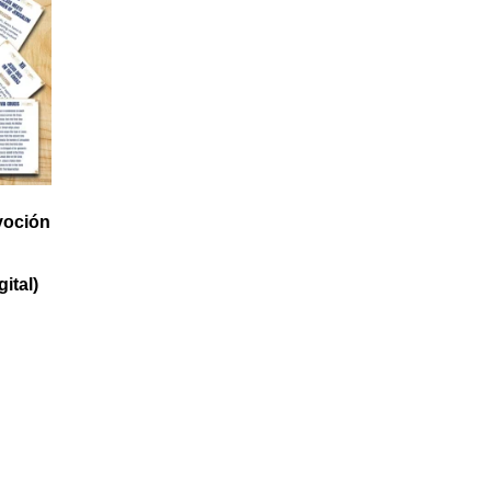
evoción
ital)