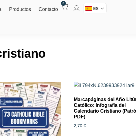
0
ES
a
Productos
Contacto
ristiano
Marcapáginas del Año Litú
Católico: Infografía del
Calendario Cristiano (Patr
PDF)
2,70
€