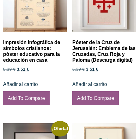
Impresión infográfica de
Póster de la Cruz de
símbolos cristianos:
Jerusalén: Emblema de las
póster educativo para la
Cruzadas, Cruz Roja y
educación en casa
Paloma (Descarga digital)
5,39
€
3,51
€
5,39
€
3,51
€
Añadir al carrito
Añadir al carrito
Add To Compare
Add To Compare
¡Oferta!