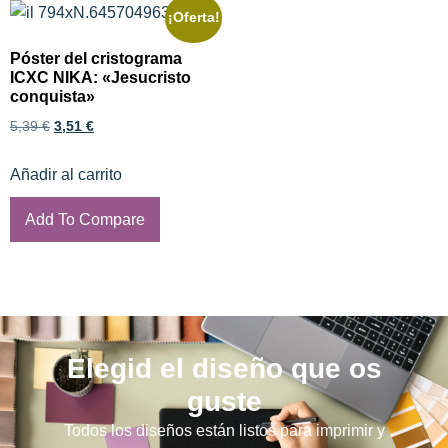
¡Oferta!
Póster del cristograma
ICXC NIKA: «Jesucristo
conquista»
5,39
€
3,51
€
Añadir al carrito
Add To Compare
Elegid el diseño que os
guste
Todos los diseños están listos para imprimir y