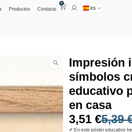
0
ES
a
Productos
Contacto
Impresión i
símbolos cr
educativo 
en casa
3,51
€
5,39
✐ En este póster educativo he 