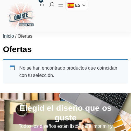
0
ES
Inicio
/ Ofertas
Ofertas
No se han encontrado productos que coincidan
con tu selección.
Elegid el diseño que os
guste
Todos los diseños están listos para imprimir y