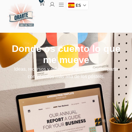
0
ES
Donde os cuento lo que
me mueve
Ideas, recursos y reflexiones que quiero compartir
con vosotros más allá de los pósters.